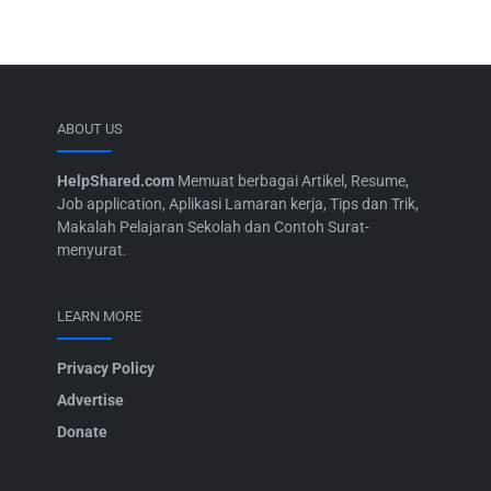
ABOUT US
HelpShared.com
Memuat berbagai Artikel, Resume,
Job application, Aplikasi Lamaran kerja, Tips dan Trik,
Makalah Pelajaran Sekolah dan Contoh Surat-
menyurat.
LEARN MORE
Privacy Policy
Advertise
Donate