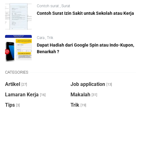
Contoh surat
,
Surat
Contoh Surat Izin Sakit untuk Sekolah atau Kerja
Cara
,
Trik
Dapat Hadiah dari Google Spin atau Indo-Kupon,
Benarkah ?
CATEGORIES
Artikel
Job application
[27]
[13]
Lamaran Kerja
Makalah
[16]
[31]
Tips
Trik
[3]
[19]