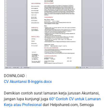
DOWNLOAD :
CV Akuntansi B-Inggris.docx
Demikian contoh surat lamaran kerja jurusan Akuntansi,
jangan lupa kunjungi juga
60⁺ Contoh CV untuk Lamaran
Kerja atau Profesional
dari Helpshared.com, Semoga