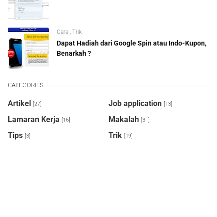
Cara
,
Trik
Dapat Hadiah dari Google Spin atau Indo-Kupon,
Benarkah ?
CATEGORIES
Artikel
Job application
[27]
[13]
Lamaran Kerja
Makalah
[16]
[31]
Tips
Trik
[3]
[19]