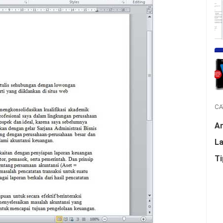
CA
Ar
La
Ti