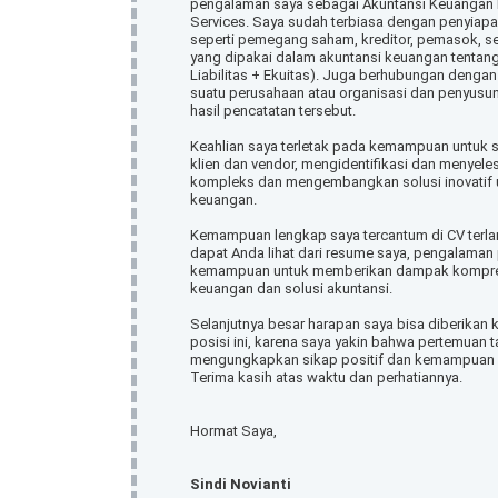
pengalaman saya sebagai Akuntansi Keuangan 
Services. Saya sudah terbiasa dengan penyiapan
seperti pemegang saham, kreditor, pemasok, se
yang dipakai dalam akuntansi keuangan tentang
Liabilitas + Ekuitas). Juga berhubungan dengan
suatu perusahaan atau organisasi dan penyusun
hasil pencatatan tersebut.
Keahlian saya terletak pada kemampuan untuk se
klien dan vendor, mengidentifikasi dan menyel
kompleks dan mengembangkan solusi inovatif 
keuangan.
Kemampuan lengkap saya tercantum di CV terlam
dapat Anda lihat dari resume saya, pengalaman
kemampuan untuk memberikan dampak kompreh
keuangan dan solusi akuntansi.
Selanjutnya besar harapan saya bisa diberika
posisi ini, karena saya yakin bahwa pertemuan
mengungkapkan sikap positif dan kemampuan 
Terima kasih atas waktu dan perhatiannya.
Hormat Saya,
Sindi Novianti