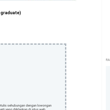
 graduate)
RA
ertulis sehubungan dengan lowongan
rti yang diiklankan di situs web