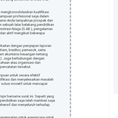
 mengkonsolidasikan kualifikasi
mampuan profesional saya dalam
ntansi Anda tampaknya prospek dan
n sebuah latar belakang pendidikan
nistrasi Niaga (S.AB.), pengalaman
an aktif mengikuti beberapa
.
rkaitan dengan penyiapan laporan
ham, kreditor, pemasok, serta
lam akuntansi keuangan tentang
tas). Juga berhubungan dengan
sahaan atau organisasi dan
 pencatatan tersebut.
mpuan untuk secara efektif
tifikasi dan menyelesaikan masalah
olusi inovatif untuk mencapai
pir bersama surat ini. Seperti yang
 pendidikan saya telah memberi saya
ensif dan menyeluruh terhadap
n kesempatan untuk wawancara untuk