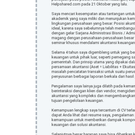
Helpshared.com pada 21 Oktober yang lalu.
Saya mencari kesempatan atau tantangan untuk
akademik yang saya miliki dan menunjukan ke
lingkungan perusahaan yang besar. Posisi aku
ideal, karena saya sebelumnya telah membangu
dengan gelar Sarjana Administrasi Bisnis / Admi
magang dengan perusahaan-perusahaan besar d
seminar khusus mendalami akuntansi keuangan
Selama 4 tahun saya digembleng untuk yang be
keuangan untuk pihak luar, seperti pemegang sa
pemerintah. Dan prinsip utama yang dipakai da
persamaan akuntansi (Aset = Liabilitas + Ekui
masalah pencatatan transaksi untuk suatu peru
penyusunan berbagai laporan berkala dari hasil
Pengalaman saya lainya juga dilatih pada kema
berinteraksi dengan klien dan vendor, mengiden
akuntansi yang kompleks dan mengembangkan s
tujuan pengelolaan keuangan.
Kemampuan lengkap saya tercantum di CV terlam
dapat Anda lihat dari resume saya, pengalaman
kemampuan untuk memberikan dampak kompreh
keuangan dan solusi akuntansi.
Selanjutnya besar harapan saya bisa diberika