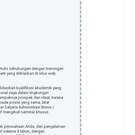
ertulis sehubungan dengan lowongan
rti yang diiklankan di situs web
dasikan kualifikasi akademik yang
onal saya dalam lingkungan
tampaknya prospek dan ideal, karena
ada posisi yang sama, latar
 Sarjana Administrasi Bisnis /
tif mengikuti seminar khusus
uk perusahaan Anda, dari pengalaman
tif selama 4 tahun, dengan