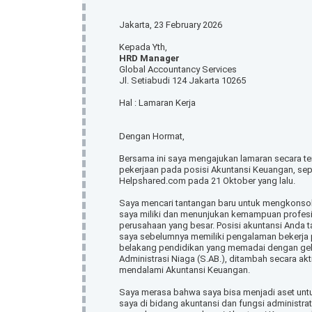
Jakarta, 23 February 2026
Kepada Yth,
HRD Manager
Global Accountancy Services
Jl. Setiabudi 124 Jakarta 10265
Hal : Lamaran Kerja
Dengan Hormat,
Bersama ini saya mengajukan lamaran secara t
pekerjaan pada posisi Akuntansi Keuangan, sepe
Helpshared.com pada 21 Oktober yang lalu.
Saya mencari tantangan baru untuk mengkonsoli
saya miliki dan menunjukan kemampuan profesi
perusahaan yang besar. Posisi akuntansi Anda 
saya sebelumnya memiliki pengalaman bekerja p
belakang pendidikan yang memadai dengan gelar
Administrasi Niaga (S.AB.), ditambah secara ak
mendalami Akuntansi Keuangan.
Saya merasa bahwa saya bisa menjadi aset unt
saya di bidang akuntansi dan fungsi administra