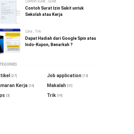
Contoh surat
,
Surat
Contoh Surat Izin Sakit untuk
Sekolah atau Kerja
Cara
,
Trik
Dapat Hadiah dari Google Spin atau
Indo-Kupon, Benarkah ?
TEGORIES
tikel
Job application
[27]
[13]
maran Kerja
Makalah
[16]
[31]
ps
Trik
[3]
[19]