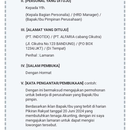
II. [PERSONAL YANG DITUJU]
Kepada Yth.
(Kepala Bagian Personalia) / (HRD Manager) /
(Bapak/Ibu Pimpinan Perusahaan)
III. [ALAMAT YANG DITUJU]
(PT. INDOTEX) / (PT. ALFARIA cabang Cikutra)
(Jl. Cikutra No.123 BANDUNG) / (P.O BOX
1234/JKT) / (Di Tempat)
Perihal : Lamaran
IV. [SALAM PEMBUKA]
Dengan Hormat
V. [KATA PENGANTAR/PEMBUKAAN]
contoh:
Dengan ini bermaksud mengajukan permohonan
untuk bekerja di perusahaan yang Bapak/Ibu
pimpin.
Berdasarkan iklan Bapak/Ibu yang terbit di harian
Pikiran Rakyat tanggal 20 Juni 2024 yang
membutuhkan tenaga Akunting, dengan ini saya
mengajukan lamaran untuk dapat mengisi
lowongan tersebut.