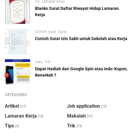
CV
,
Lamaran Kerja
Blanko Surat Daftar Riwayat Hidup Lamaran
Kerja
Contoh surat
,
Surat
Contoh Surat Izin Sakit untuk Sekolah atau Kerja
Cara
,
Trik
Dapat Hadiah dari Google Spin atau Indo-Kupon,
Benarkah ?
CATEGORIES
Artikel
Job application
[27]
[13]
Lamaran Kerja
Makalah
[16]
[31]
Tips
Trik
[3]
[19]