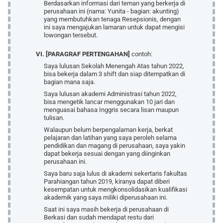
Berdasarkan informasi dari teman yang berkerja di
perusahaan ini (nama: Yunita - bagian: akunting)
yang membutuhkan tenaga Resepsionis, dengan
ini saya mengajukan lamaran untuk dapat mengisi
lowongan tersebut.
VI. [PARAGRAF PERTENGAHAN]
contoh:
Saya lulusan Sekolah Menengah Atas tahun 2022,
bisa bekerja dalam 3 shift dan siap ditempatkan di
bagian mana saja.
Saya lulusan akademi Administrasi tahun 2022,
bisa mengetik lancar menggunakan 10 jari dan
menguasai bahasa Inggris secara lisan maupun
tulisan.
Walaupun belum berpengalaman kerja, berkat
pelajaran dan latihan yang saya peroleh selama
pendidikan dan magang di perusahaan, saya yakin
dapat bekerja sesuai dengan yang diinginkan
perusahaan ini.
Saya baru saja lulus di akademi sekertaris fakultas
Parahiangan tahun 2019, kiranya dapat diberi
kesempatan untuk mengkonsolidasikan kualifikasi
akademik yang saya miliki diperusahaan ini.
Saat ini saya masih bekerja di perusahaan di
Berkasi dan sudah mendapat restu dari