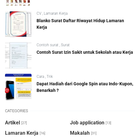
CV
,
Lamaran Kerja
Blanko Surat Daftar Riwayat Hidup Lamaran
Kerja
Contoh surat
,
Surat
Contoh Surat Izin Sakit untuk Sekolah atau Kerja
Cara
,
Trik
Dapat Hadiah dari Google Spin atau Indo-Kupon,
Benarkah ?
CATEGORIES
Artikel
Job application
[27]
[13]
Lamaran Kerja
Makalah
[16]
[31]