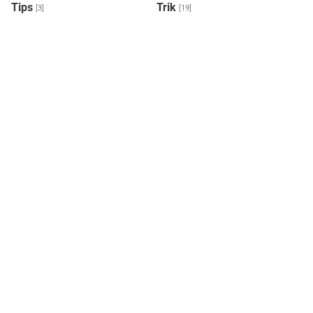
Tips
Trik
[3]
[19]