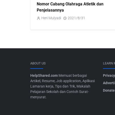
Nomor Cabang Olahraga Atletik dan
Penjelasannya
Heri Mulyadi
2021/8/31
ABOUT US
LEARN 
HelpShared.com
Memuat berbagai
Privacy
Artikel, Resume, Job application, Aplikasi
Advert
Lamaran kerja, Tips dan Trik, Makalah
Donate
Pelajaran Sekolah dan Contoh Surat-
menyurat.