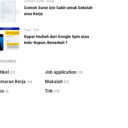
Contoh surat
,
Surat
Contoh Surat Izin Sakit untuk Sekolah
atau Kerja
Cara
,
Trik
Dapat Hadiah dari Google Spin atau
Indo-Kupon, Benarkah ?
TEGORIES
tikel
Job application
[27]
[13]
maran Kerja
Makalah
[16]
[31]
ps
Trik
[3]
[19]